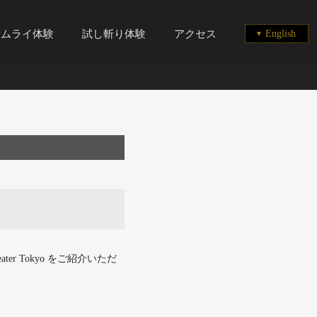
サムライ体験
試し斬り体験
アクセス
English
er Tokyo をご紹介いただ